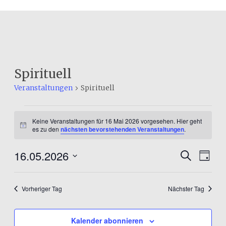
Spirituell
Veranstaltungen
Spirituell
Veranstaltungen
Keine Veranstaltungen für 16 Mai 2026 vorgesehen. Hier geht
für
Hinweis
es zu den
nächsten bevorstehenden Veranstaltungen
.
16
16.05.2026
Veranst
Ver
Suche
Tag
Mai
Datum
Ans
Suche
2026
wählen.
Nav
und
Vorheriger Tag
Nächster Tag
Ansicht
Kalender abonnieren
Navigat