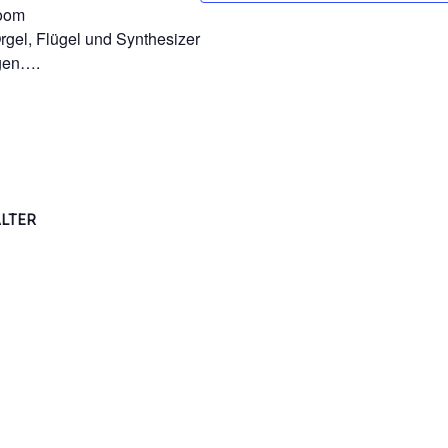
room
Orgel, Flügel und Synthesizer
egen….
LTER