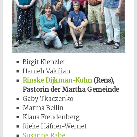
Birgit Kienzler
Hanieh Vakilian
Rinske Dijkman-Kuhn
(Rens),
Pastorin der Martha Gemeinde
Gaby Tkaczenko
Marina Bellin
Klaus Freudenberg
Rieke Häfner-Wernet
Susanne Rabe