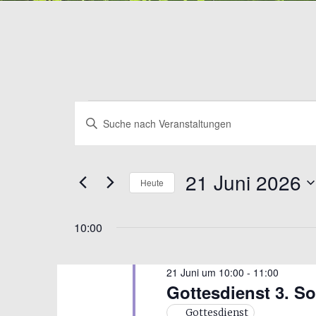
Veranstaltungen
Veranstaltungen
Bitte
Suche
für
Schlüsselwort
eingeben.
und
21
Suche
21 Juni 2026
Ansichten,
Heute
Juni
nach
Veranstaltungen
Navigation
Datum
2026
Schlüsselwort.
wählen.
10:00
21 Juni um 10:00
-
11:00
Gottesdienst 3. So
Gottesdienst