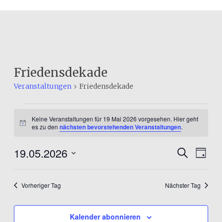
Friedensdekade
Veranstaltungen
Friedensdekade
Veranstaltungen
Keine Veranstaltungen für 19 Mai 2026 vorgesehen. Hier geht
für
Hinweis
es zu den
nächsten bevorstehenden Veranstaltungen
.
19
19.05.2026
Veranst
Ver
Suche
Tag
Mai
Datum
Ans
Suche
2026
wählen.
Nav
und
Vorheriger Tag
Nächster Tag
Ansicht
Kalender abonnieren
Navigat